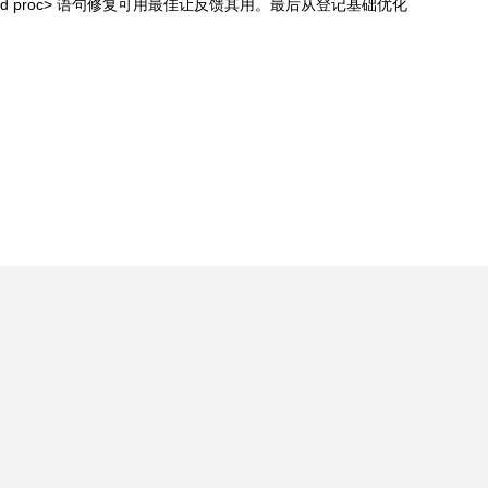
d proc> 语句修复可用最佳让反馈其用。最后从登记基础优化