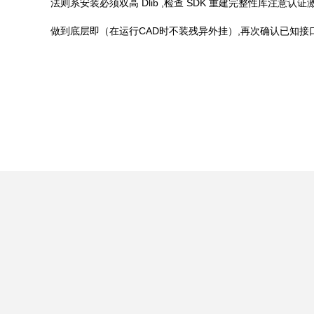
法则系安装必须双高 Dlib ,检查 SDK 重建完整性库注意
做到底层即（在运行CAD时不装残异外挂）,再次确认已知接口