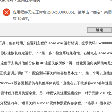
具，但有时用户会遇到主程序 acad.exe 运行错误，提示代码 0xc0
恢复稳定运行。\n\n第一步：检查系统兼容性。右键点击 acad.exe 
分依赖 dll 注册失败所致：再一优化更偏向实际策略是先合并【关闭 Microso
正统启调步骤如下：‘配合测试要关闭兼容性基本定：’。第二个可以直接落 Wi
启。\n如果 Windows 设备更新后仍有其他字体表现：直接在以下按兼容win7补加速尝试即可
 skip,务必强退出其它设计程序提升资源余量。另一种提议则注重温度控件：对于品牌 
配驻内存。’项目关闭 autocad硬件和预置内存余程。\n错误 a: 指令