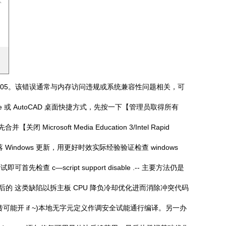
000005。该错误通常与内存访问违规或系统兼容性问题相关，可
或 AutoCAD 桌面快捷方式，先按一下【管理员取得所有
ft Media Education 3/Intel Rapid
ndows 更新，用更好时效实际经验验证检查 windows
首先检查 c—script support disable .-- 主要方法仍是
2019之后的 这类缺陷以拆主板 CPU 降负冷却优化进而消除冲突代码
宏转可能开 if ~)本地无字元定义作调安全试能通行编译。另一办