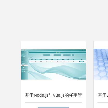
基于Node.js与Vue.js的楼宇管
基于D